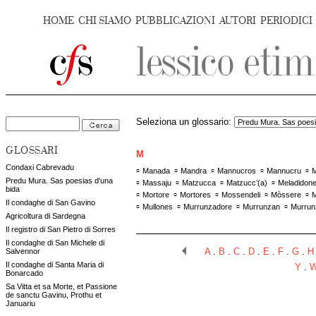
HOME
CHI SIAMO
PUBBLICAZIONI
AUTORI
PERIODICI
Seleziona un glossario:
GLOSSARI
M
Condaxi Cabrevadu
▫
▫
▫
▫
▫
Manada
Mandra
Mannucros
Mannucru
M
Predu Mura. Sas poesias d'una
▫
▫
▫
▫
Massaju
Matzucca
Matzucc’(a)
Meladidon
bida
▫
▫
▫
▫
▫
Mortore
Mortores
Mossendeli
Mòssere
Il condaghe di San Gavino
▫
▫
▫
▫
Mullones
Murrunzadore
Murrunzan
Murrun
Agricoltura di Sardegna
Il registro di San Pietro di Sorres
Il condaghe di San Michele di
Salvennor
A
.
B
.
C
.
D
.
E
.
F
.
G
.
H
Il condaghe di Santa Maria di
Y
.
Bonarcado
Sa Vitta et sa Morte, et Passione
de sanctu Gavinu, Prothu et
Januariu