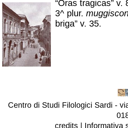
“Oras tragicas” v.
3^ plur.
muggisco
briga” v. 35.
Centro di Studi Filologici Sardi - 
01
credits
|
Informativa 