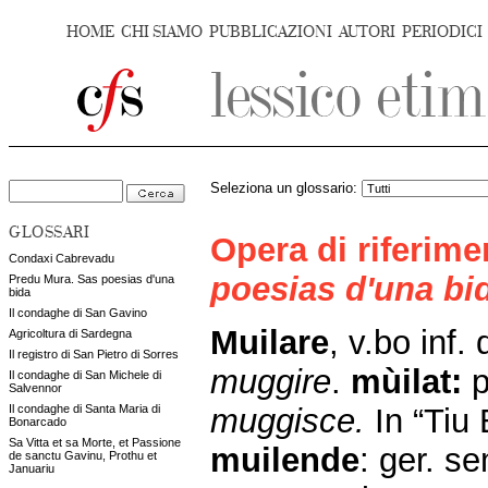
HOME
CHI SIAMO
PUBBLICAZIONI
AUTORI
PERIODICI
Seleziona un glossario:
GLOSSARI
Opera di riferim
Condaxi Cabrevadu
poesias d'una bi
Predu Mura. Sas poesias d'una
bida
Il condaghe di San Gavino
Muilare
, v.bo inf.
Agricoltura di Sardegna
Il registro di San Pietro di Sorres
muggire
.
mùilat:
p
Il condaghe di San Michele di
Salvennor
muggisce.
In “Tiu 
Il condaghe di Santa Maria di
Bonarcado
Sa Vitta et sa Morte, et Passione
muilende
: ger. s
de sanctu Gavinu, Prothu et
Januariu