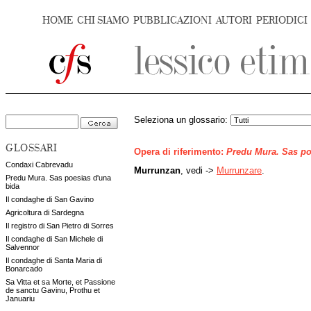
HOME
CHI SIAMO
PUBBLICAZIONI
AUTORI
PERIODICI
Seleziona un glossario:
GLOSSARI
Opera di riferimento:
Predu Mura. Sas po
Condaxi Cabrevadu
Murrunzan
, vedi ->
Murrunzare
.
Predu Mura. Sas poesias d'una
bida
Il condaghe di San Gavino
Agricoltura di Sardegna
Il registro di San Pietro di Sorres
Il condaghe di San Michele di
Salvennor
Il condaghe di Santa Maria di
Bonarcado
Sa Vitta et sa Morte, et Passione
de sanctu Gavinu, Prothu et
Januariu