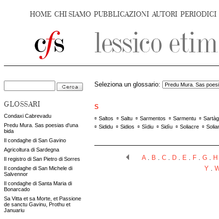
HOME
CHI SIAMO
PUBBLICAZIONI
AUTORI
PERIODICI
Seleziona un glossario:
GLOSSARI
S
Condaxi Cabrevadu
▫
▫
▫
▫
▫
Saltos
Saltu
Sarmentos
Sarmentu
Sartàg
Predu Mura. Sas poesias d'una
▫
▫
▫
▫
▫
▫
Sididu
Sidios
Sìdiu
Sidìu
Soliacre
Solia
bida
Il condaghe di San Gavino
Agricoltura di Sardegna
A
.
B
.
C
.
D
.
E
.
F
.
G
.
H
Il registro di San Pietro di Sorres
Il condaghe di San Michele di
Y
.
Salvennor
Il condaghe di Santa Maria di
Bonarcado
Sa Vitta et sa Morte, et Passione
de sanctu Gavinu, Prothu et
Januariu