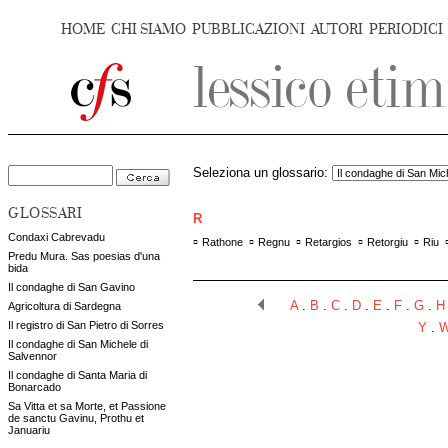
HOME
CHI SIAMO
PUBBLICAZIONI
AUTORI
PERIODICI
Seleziona un glossario:
GLOSSARI
R
Condaxi Cabrevadu
▫
▫
▫
▫
▫
Rathone
Regnu
Retargios
Retorgiu
Riu
Predu Mura. Sas poesias d'una
bida
Il condaghe di San Gavino
A
.
B
.
C
.
D
.
E
.
F
.
G
.
H
Agricoltura di Sardegna
Il registro di San Pietro di Sorres
Y
.
Il condaghe di San Michele di
Salvennor
Il condaghe di Santa Maria di
Bonarcado
Sa Vitta et sa Morte, et Passione
de sanctu Gavinu, Prothu et
Januariu