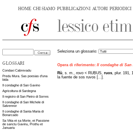
HOME
CHI SIAMO
PUBBLICAZIONI
AUTORI
PERIODICI
Seleziona un glossario:
GLOSSARI
Opera di riferimento:
Il condaghe di San
Condaxi Cabrevadu
Rù
, s. m.,
rovo
< RUBUS,
ruos
,
plur. 191, 
Predu Mura. Sas poesias d'una
la fuente de sos ruvos [...].
bida
Il condaghe di San Gavino
Agricoltura di Sardegna
Il registro di San Pietro di Sorres
Il condaghe di San Michele di
Salvennor
Il condaghe di Santa Maria di
Bonarcado
Sa Vitta et sa Morte, et Passione
de sanctu Gavinu, Prothu et
Januariu