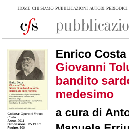
HOME
CHI SIAMO
PUBBLICAZIONI
AUTORI
PERIODICI
Enrico Costa
Giovanni Tolu
bandito sardo
medesimo
a cura di Ant
Collana
: Opere di Enrico
Costa
Anno
: 2011
Manuela Erriu
Dimensione
: 12x19 cm
Pagine
: 500