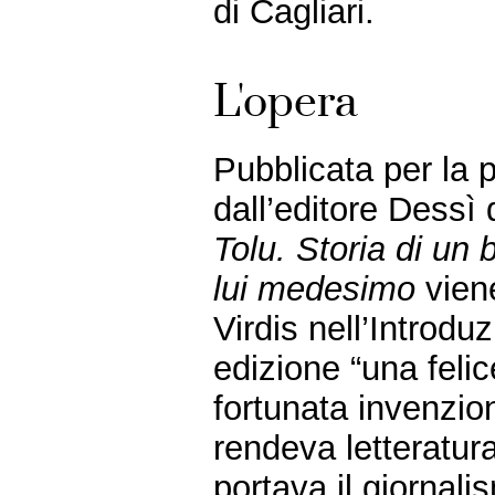
di Cagliari.
L'opera
Pubblicata per la 
dall’editore Dessì 
Tolu. Storia di un 
lui medesimo
viene
Virdis nell’Introdu
edizione “una felic
fortunata invenzio
rendeva letteratura
portava il giornali