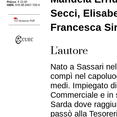
Prezzo
: € 22,00
ISBN
: 978-88-8467-709-9
Secci, Elisabe
____________________
Versione PDF
Francesca Si
____________________
L'autore
Nato a Sassari ne
compì nel capoluogo
medi. Impiegato d
Commerciale e in s
Sarda dove raggiun
passò alla Tesorer