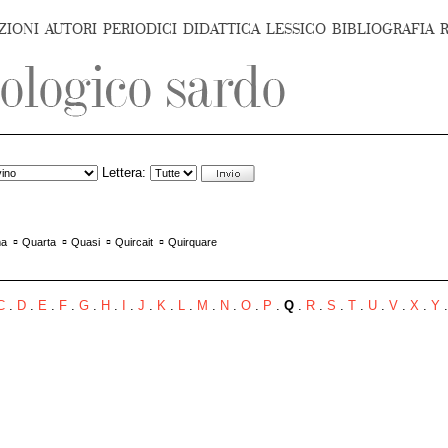
ZIONI
AUTORI
PERIODICI
DIDATTICA
LESSICO
BIBLIOGRAFIA
Lettera:
▫
▫
▫
▫
ma
Quarta
Quasi
Quircait
Quirquare
C
.
D
.
E
.
F
.
G
.
H
.
I
.
J
.
K
.
L
.
M
.
N
.
O
.
P
.
Q
.
R
.
S
.
T
.
U
.
V
.
X
.
Y