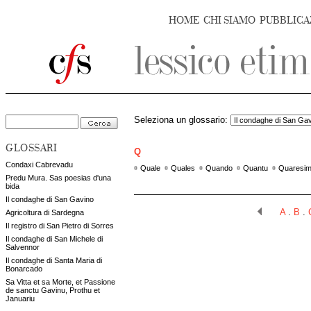
HOME
CHI SIAMO
PUBBLICA
Seleziona un glossario:
GLOSSARI
Q
Condaxi Cabrevadu
▫
▫
▫
▫
▫
Quale
Quales
Quando
Quantu
Quaresi
Predu Mura. Sas poesias d'una
bida
Il condaghe di San Gavino
A
.
B
.
Agricoltura di Sardegna
Il registro di San Pietro di Sorres
Il condaghe di San Michele di
Salvennor
Il condaghe di Santa Maria di
Bonarcado
Sa Vitta et sa Morte, et Passione
de sanctu Gavinu, Prothu et
Januariu