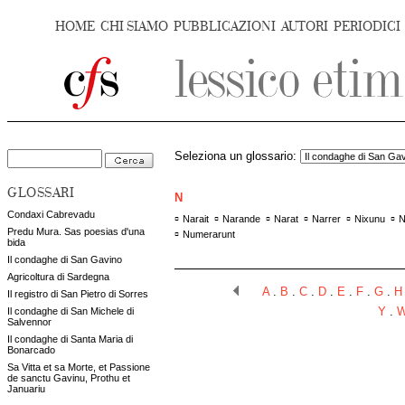
HOME
CHI SIAMO
PUBBLICAZIONI
AUTORI
PERIODICI
Seleziona un glossario:
GLOSSARI
N
Condaxi Cabrevadu
▫
▫
▫
▫
▫
▫
Narait
Narande
Narat
Narrer
Nixunu
N
Predu Mura. Sas poesias d'una
▫
Numerarunt
bida
Il condaghe di San Gavino
Agricoltura di Sardegna
A
.
B
.
C
.
D
.
E
.
F
.
G
.
H
Il registro di San Pietro di Sorres
Il condaghe di San Michele di
Y
.
Salvennor
Il condaghe di Santa Maria di
Bonarcado
Sa Vitta et sa Morte, et Passione
de sanctu Gavinu, Prothu et
Januariu