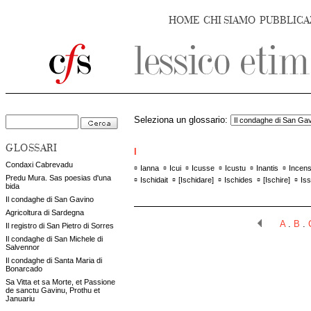
HOME
CHI SIAMO
PUBBLICA
Seleziona un glossario:
GLOSSARI
I
Condaxi Cabrevadu
▫
▫
▫
▫
▫
▫
Ianna
Icui
Icusse
Icustu
Inantis
Incen
Predu Mura. Sas poesias d'una
▫
▫
▫
▫
▫
Ischidait
[
Ischidare
]
Ischides
[
Ischire
]
Iss
bida
Il condaghe di San Gavino
Agricoltura di Sardegna
A
.
B
.
Il registro di San Pietro di Sorres
Il condaghe di San Michele di
Salvennor
Il condaghe di Santa Maria di
Bonarcado
Sa Vitta et sa Morte, et Passione
de sanctu Gavinu, Prothu et
Januariu