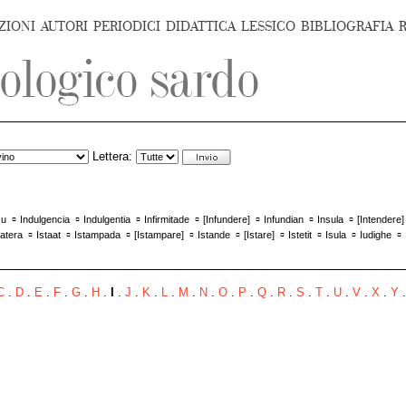
ZIONI
AUTORI
PERIODICI
DIDATTICA
LESSICO
BIBLIOGRAFIA
Lettera:
▫
▫
▫
▫
▫
▫
▫
su
Indulgencia
Indulgentia
Infirmitade
[
Infundere
]
Infundian
Insula
[
Intendere
▫
▫
▫
▫
▫
▫
▫
▫
▫
atera
Istaat
Istampada
[
Istampare
]
Istande
[
Istare
]
Istetit
Isula
Iudighe
C
.
D
.
E
.
F
.
G
.
H
.
I
.
J
.
K
.
L
.
M
.
N
.
O
.
P
.
Q
.
R
.
S
.
T
.
U
.
V
.
X
.
Y