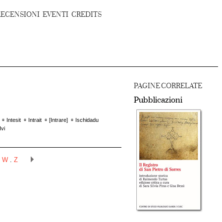
RECENSIONI
EVENTI
CREDITS
PAGINE CORRELATE
Pubblicazioni
▫
▫
▫
▫
]
Intesit
Intrait
[
Intrare
]
Ischidadu
Ivi
.
W
.
Z