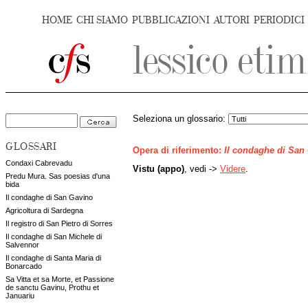
HOME
CHI SIAMO
PUBBLICAZIONI
AUTORI
PERIODICI
Seleziona un glossario:
GLOSSARI
Opera di riferimento:
Il condaghe di San
Condaxi Cabrevadu
Vistu (appo)
, vedi ->
Videre
.
Predu Mura. Sas poesias d'una
bida
Il condaghe di San Gavino
Agricoltura di Sardegna
Il registro di San Pietro di Sorres
Il condaghe di San Michele di
Salvennor
Il condaghe di Santa Maria di
Bonarcado
Sa Vitta et sa Morte, et Passione
de sanctu Gavinu, Prothu et
Januariu