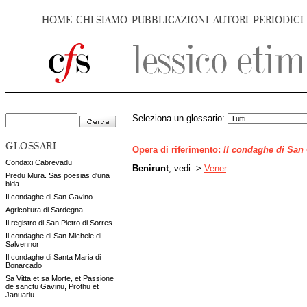
HOME
CHI SIAMO
PUBBLICAZIONI
AUTORI
PERIODICI
Seleziona un glossario:
GLOSSARI
Opera di riferimento:
Il condaghe di San
Condaxi Cabrevadu
Benirunt
, vedi ->
Vener
.
Predu Mura. Sas poesias d'una
bida
Il condaghe di San Gavino
Agricoltura di Sardegna
Il registro di San Pietro di Sorres
Il condaghe di San Michele di
Salvennor
Il condaghe di Santa Maria di
Bonarcado
Sa Vitta et sa Morte, et Passione
de sanctu Gavinu, Prothu et
Januariu