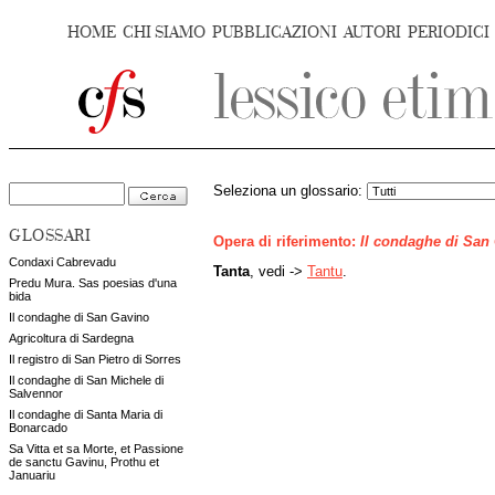
HOME
CHI SIAMO
PUBBLICAZIONI
AUTORI
PERIODICI
Seleziona un glossario:
GLOSSARI
Opera di riferimento:
Il condaghe di San
Condaxi Cabrevadu
Tanta
, vedi ->
Tantu
.
Predu Mura. Sas poesias d'una
bida
Il condaghe di San Gavino
Agricoltura di Sardegna
Il registro di San Pietro di Sorres
Il condaghe di San Michele di
Salvennor
Il condaghe di Santa Maria di
Bonarcado
Sa Vitta et sa Morte, et Passione
de sanctu Gavinu, Prothu et
Januariu