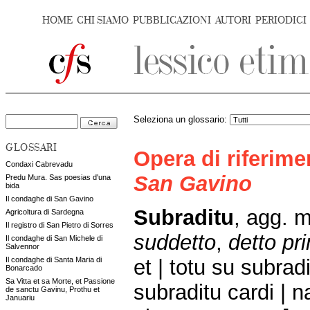
HOME
CHI SIAMO
PUBBLICAZIONI
AUTORI
PERIODICI
Seleziona un glossario:
GLOSSARI
Opera di riferim
Condaxi Cabrevadu
San Gavino
Predu Mura. Sas poesias d'una
bida
Il condaghe di San Gavino
Subraditu
, agg. m
Agricoltura di Sardegna
Il registro di San Pietro di Sorres
suddetto
,
detto pr
Il condaghe di San Michele di
Salvennor
et | totu su subrad
Il condaghe di Santa Maria di
Bonarcado
Sa Vitta et sa Morte, et Passione
subraditu cardi | 
de sanctu Gavinu, Prothu et
Januariu