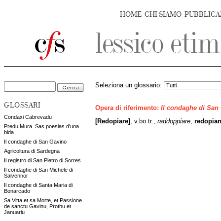
HOME
CHI SIAMO
PUBBLICA
Seleziona un glossario:
GLOSSARI
Opera di riferimento:
Il condaghe di San
Condaxi Cabrevadu
[Redopiare]
, v.bo tr.,
raddoppiare
,
redopia
Predu Mura. Sas poesias d'una
bida
Il condaghe di San Gavino
Agricoltura di Sardegna
Il registro di San Pietro di Sorres
Il condaghe di San Michele di
Salvennor
Il condaghe di Santa Maria di
Bonarcado
Sa Vitta et sa Morte, et Passione
de sanctu Gavinu, Prothu et
Januariu