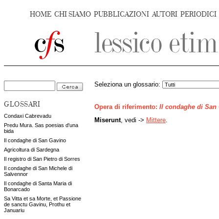
HOME
CHI SIAMO
PUBBLICAZIONI
AUTORI
PERIODICI
Seleziona un glossario:
GLOSSARI
Opera di riferimento:
Il condaghe di San
Condaxi Cabrevadu
Miserunt
, vedi ->
Mittere
.
Predu Mura. Sas poesias d'una
bida
Il condaghe di San Gavino
Agricoltura di Sardegna
Il registro di San Pietro di Sorres
Il condaghe di San Michele di
Salvennor
Il condaghe di Santa Maria di
Bonarcado
Sa Vitta et sa Morte, et Passione
de sanctu Gavinu, Prothu et
Januariu