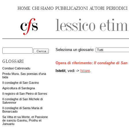
HOME
CHI SIAMO
PUBBLICAZIONI
AUTORI
PERIODICI
Seleziona un glossario:
GLOSSARI
Opera di riferimento:
Il condaghe di San
Condaxi Cabrevadu
Istetit
, vedi ->
Istare
.
Predu Mura. Sas poesias d'una
bida
Il condaghe di San Gavino
Agricoltura di Sardegna
Il registro di San Pietro di Sorres
Il condaghe di San Michele di
Salvennor
Il condaghe di Santa Maria di
Bonarcado
Sa Vitta et sa Morte, et Passione
de sanctu Gavinu, Prothu et
Januariu