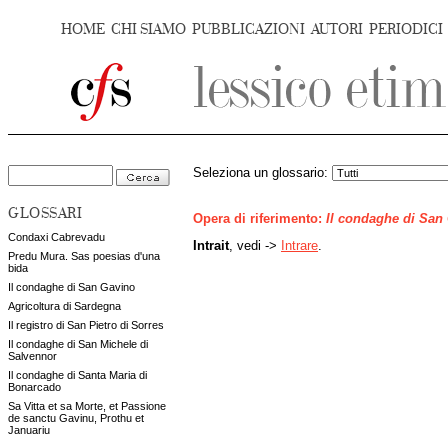
HOME
CHI SIAMO
PUBBLICAZIONI
AUTORI
PERIODICI
Seleziona un glossario:
GLOSSARI
Opera di riferimento:
Il condaghe di San
Condaxi Cabrevadu
Intrait
, vedi ->
Intrare
.
Predu Mura. Sas poesias d'una
bida
Il condaghe di San Gavino
Agricoltura di Sardegna
Il registro di San Pietro di Sorres
Il condaghe di San Michele di
Salvennor
Il condaghe di Santa Maria di
Bonarcado
Sa Vitta et sa Morte, et Passione
de sanctu Gavinu, Prothu et
Januariu