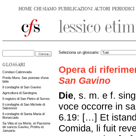
HOME
CHI SIAMO
PUBBLICAZIONI
AUTORI
PERIODICI
Seleziona un glossario:
GLOSSARI
Opera di riferim
Condaxi Cabrevadu
San Gavino
Predu Mura. Sas poesias d'una
bida
Il condaghe di San Gavino
Die
, s. m. e f. sin
Agricoltura di Sardegna
Il registro di San Pietro di Sorres
voce occorre in sa
Il condaghe di San Michele di
Salvennor
6.19: […] Et istan
Il condaghe di Santa Maria di
Bonarcado
Sa Vitta et sa Morte, et Passione
Comida, li fuit rev
de sanctu Gavinu, Prothu et
Januariu