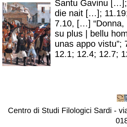
Santu Gavinu […]; 
die nait […]; 11.19
7.10, […] “Donna,
su plus | bellu ho
unas appo vistu”; 7
12.1; 12.4; 12.7; 1
Centro di Studi Filologici Sardi - 
01