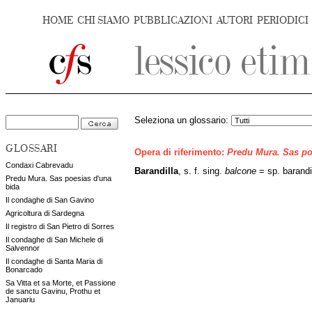
HOME
CHI SIAMO
PUBBLICAZIONI
AUTORI
PERIODICI
Seleziona un glossario:
GLOSSARI
Opera di riferimento:
Predu Mura. Sas po
Condaxi Cabrevadu
Barandilla
, s. f. sing.
balcone
= sp. barandil
Predu Mura. Sas poesias d'una
bida
Il condaghe di San Gavino
Agricoltura di Sardegna
Il registro di San Pietro di Sorres
Il condaghe di San Michele di
Salvennor
Il condaghe di Santa Maria di
Bonarcado
Sa Vitta et sa Morte, et Passione
de sanctu Gavinu, Prothu et
Januariu