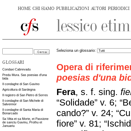
HOME
CHI SIAMO
PUBBLICAZIONI
AUTORI
PERIODICI
Seleziona un glossario:
GLOSSARI
Opera di riferim
Condaxi Cabrevadu
poesias d'una bi
Predu Mura. Sas poesias d'una
bida
Il condaghe di San Gavino
Fera
, s. f. sing.
fi
Agricoltura di Sardegna
Il registro di San Pietro di Sorres
“Solidade” v. 6; “B
Il condaghe di San Michele di
Salvennor
cando?” v. 24; “Cu
Il condaghe di Santa Maria di
Bonarcado
Sa Vitta et sa Morte, et Passione
fiore” v. 81; “Ischid
de sanctu Gavinu, Prothu et
Januariu