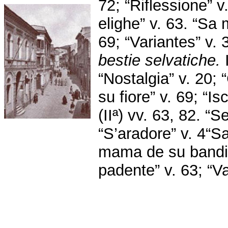
72; “Riflessione” 
elighe” v. 63. “Sa
69; “Variantes” v. 
bestie selvatiche.
I
“Nostalgia” v. 20; 
su fiore” v. 69; “Is
(IIª) vv. 63, 82. “Se
“S’aradore” v. 4“S
mama de su bandid
padente” v. 63; “Va