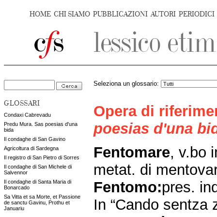
HOME
CHI SIAMO
PUBBLICAZIONI
AUTORI
PERIODICI
Seleziona un glossario:
GLOSSARI
Opera di riferim
Condaxi Cabrevadu
poesias d'una bi
Predu Mura. Sas poesias d'una
bida
Il condaghe di San Gavino
Fentomare
, v.bo 
Agricoltura di Sardegna
Il registro di San Pietro di Sorres
metat. di mentovar
Il condaghe di San Michele di
Salvennor
Fentomo:
pres. in
Il condaghe di Santa Maria di
Bonarcado
Sa Vitta et sa Morte, et Passione
In “Cando sentza z
de sanctu Gavinu, Prothu et
Januariu