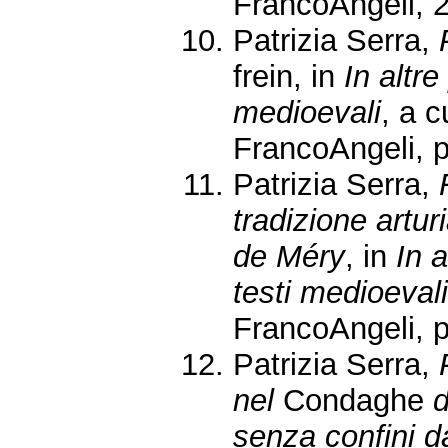
FrancoAngeli, 2
Patrizia Serra,
frein, in
In altre
medioevali
, a c
FrancoAngeli, p
Patrizia Serra,
tradizione artur
de Méry
, in
In a
testi medioevali
FrancoAngeli, p
Patrizia Serra,
nel
Condaghe
d
senza confini da