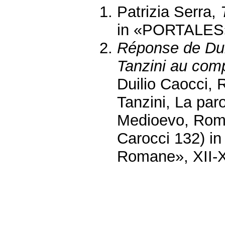
Patrizia Serra,
in «PORTALES»,
Réponse de Duil
Tanzini au comp
Duilio Caocci, 
Tanzini, La paro
Medioevo, Roma
Carocci 132) in
Romane», XII-XI