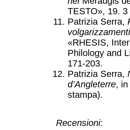
nel
Meraugis de
TESTO», 19. 3 
Patrizia Serra,
volgarizzamenti
«RHESIS, Intern
Philology and L
171-203.
Patrizia Serra,
d’Angleterre
, i
stampa).
Recensioni
: