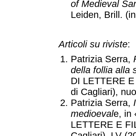
of Medieval Sar
Leiden, Brill. (
Articoli su riviste
:
Patrizia Serra,
della follia alla 
DI LETTERE E F
di Cagliari), nu
Patrizia Serra,
medioeval
e, i
LETTERE E FILO
Cagliari), LV (2