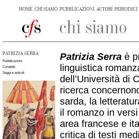
HOME
CHI SIAMO
PUBBLICAZIONI
AUTORI
PERIODICI
PATRIZIA SERRA
Patrizia Serra
è p
Pubblicazioni
linguistica romanz
Curatele
Saggi e articoli
dell’Università di C
ricerca concernono
sarda, la letteratu
il romanzo in versi 
area francese e ital
critica di testi med