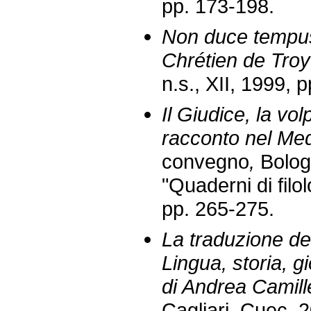
pp. 173-198.
Non duce tempus
Chrétien de Tro
n.s., XII, 1999, p
Il Giudice, la vol
racconto nel Me
convegno
,
Bolog
"Quaderni di filo
pp. 265-275.
La traduzione de
Lingua, storia, 
di Andrea Camill
Cagliari, Cuec, 