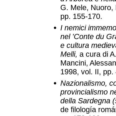
G. Mele, Nuoro, 
pp. 155-170.
I nemici immemo
nel 'Conte du Gr
e cultura medieva
Melli,
a cura di A
Mancini, Alessand
1998, vol. II, pp
Nazionalismo, c
provincialismo ne
della Sardegna (
de filología romá