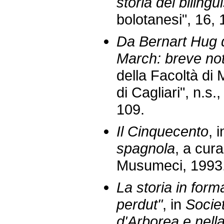
storia del biling
bolotanesi", 16,
Da Bernart Hug 
March: breve not
della Facoltà di 
di Cagliari", n.s.
109.
Il Cinquecento
, 
spagnola
, a cur
Musumeci, 1993
La storia in forma
perdut"
, in
Societ
d'Arborea e nell