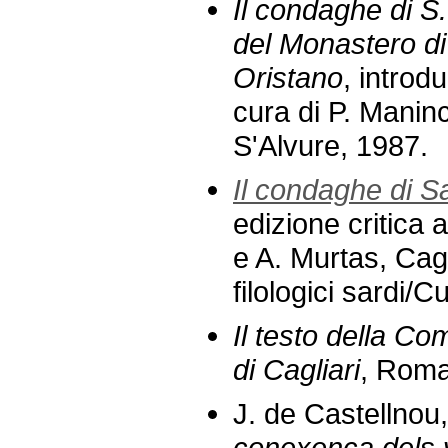
Il condaghe di S
del Monastero di
Oristano
, introd
cura di P. Manin
S'Alvure, 1987.
Il condaghe di S
edizione critica
e A. Murtas, Cagl
filologici sardi/
Il testo della C
di Cagliari
, Roma
J. de Castellnou
conexença dels 