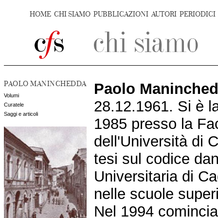
HOME
CHI SIAMO
PUBBLICAZIONI
AUTORI
PERIODICI
PAOLO MANINCHEDDA
Paolo Maninche
Volumi
28.12.1961. Si è la
Curatele
Saggi e articoli
1985 presso la Fac
dell'Università di 
tesi sul codice dan
Universitaria di Ca
nelle scuole super
Nel 1994 comincia 