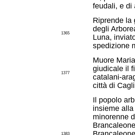
feudali, e di
Riprende la 
degli Arbore
1365
Luna, inviat
spedizione m
Muore Marian
giudicale il 
1377
catalani-arag
città di Cagl
Il popolo ar
insieme alla 
minorenne di
Brancaleone 
Brancaleone 
1383