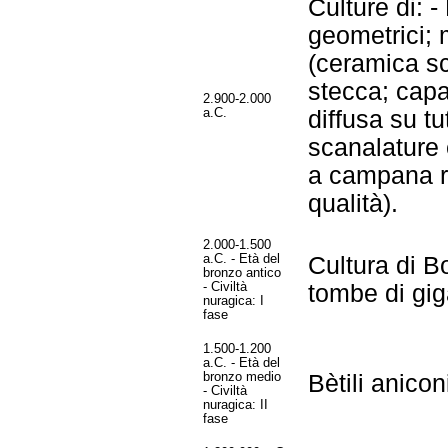
Culture di: 
geometrici; 
(ceramica sc
stecca; capa
2.900-2.000
a.C.
diffusa su tu
scanalature 
a campana ro
qualità).
2.000-1.500
a.C. - Età del
Cultura di B
bronzo antico
- Civiltà
tombe di gig
nuragica: I
fase
1.500-1.200
a.C. - Età del
bronzo medio
Bètili anicon
- Civiltà
nuragica: II
fase