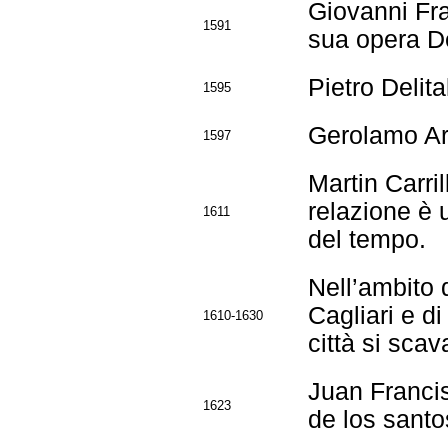
Giovanni Fra
1591
sua opera D
Pietro Delit
1595
Gerolamo Ara
1597
Martin Carri
relazione è 
1611
del tempo.
Nell’ambito 
Cagliari e di
1610-1630
città si scav
Juan Franci
1623
de los santo