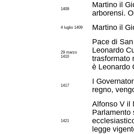
Martino il Gi
1409
arborensi. O
Martino il G
4 luglio 1409
Pace di San M
Leonardo Cub
29 marzo
1410
trasformato 
è Leonardo 
I Governator
1417
regno, vengon
Alfonso V il
Parlamento s
ecclesiastic
1421
legge vigente