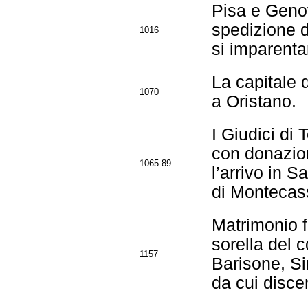
Pisa e Genov
spedizione di
1016
si imparenta
La capitale 
1070
a Oristano.
I Giudici di 
con donazioni
1065-89
l’arrivo in S
di Montecas
Matrimonio f
sorella del c
1157
Barisone, Si
da cui disce