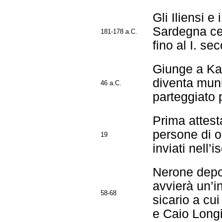
Gli Iliensi e
Sardegna cen
181-178 a.C.
fino al I. se
Giunge a Kar
diventa mun
46 a.C.
parteggiato
Prima attest
persone di or
19
inviati nell’
Nerone depor
avvierà un’ind
58-68
sicario a cu
e Caio Long