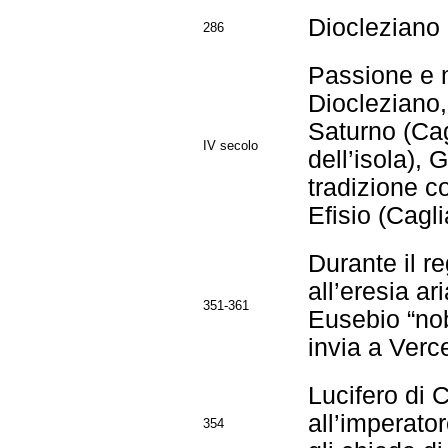
Diocleziano 
286
Passione e m
Diocleziano,
Saturno (Cag
IV secolo
dell’isola), 
tradizione co
Efisio (Caglia
Durante il r
all’eresia ar
351-361
Eusebio “nob
invia a Verce
Lucifero di 
all’imperato
354