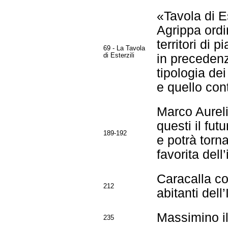
«Tavola di E
Agrippa ordi
territori di
69 - La Tavola
di Esterzili
in precedenz
tipologia dei
e quello con
Marco Aurelio
questi il fut
189-192
e potrà torn
favorita de
Caracalla co
212
abitanti dell
Massimino il
235