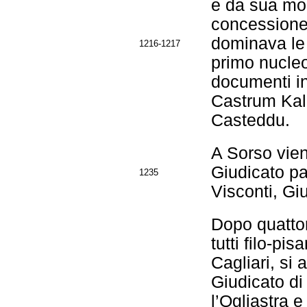
e da sua mog
concessione a
dominava le 
1216-1217
primo nucleo
documenti in 
Castrum Kal
Casteddu.
A Sorso viene
Giudicato pa
1235
Visconti, Giu
Dopo quattord
tutti filo-pi
Cagliari, si
Giudicato di 
l’Ogliastra e