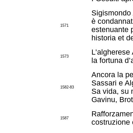
Sigismondo A
è condannat
1571
estenuante p
historia et d
L’algherese 
1573
la fortuna d’
Ancora la pe
Sassari e Al
1582-83
Sa vida, su 
Gavinu, Brot
Rafforzament
1587
costruzione d