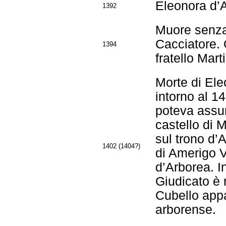
Eleonora d’
1392
Muore senza
Cacciatore. 
1394
fratello Mart
Morte di Ele
intorno al 1
poteva assum
castello di 
sul trono d’
1402 (1404?)
di Amerigo VI
d’Arborea. In
Giudicato è 
Cubello appa
arborense.