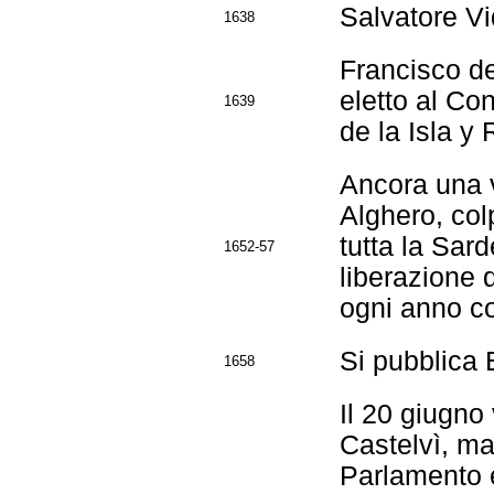
Salvatore Vi
1638
Francisco de
eletto al Co
1639
de la Isla y
Ancora una v
Alghero, col
tutta la Sard
1652-57
liberazione d
ogni anno co
Si pubblica 
1658
Il 20 giugno
Castelvì, ma
Parlamento e