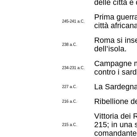
delle città e
Prima guerr
245-241 a.C.
città african
Roma si inse
238 a.C.
dell’isola.
Campagne mili
234-231 a.C.
contro i sard
La Sardegna 
227 a.C.
Ribellione d
216 a.C.
Vittoria dei
215; in una 
215 a.C.
comandante d