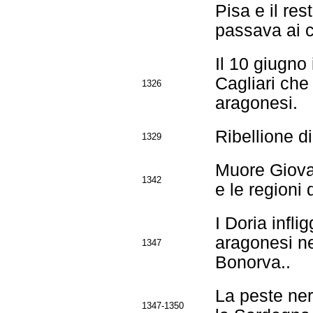
Pisa e il res
passava ai 
Il 10 giugno
Cagliari che
1326
aragonesi.
Ribellione d
1329
Muore Giovan
1342
e le regioni 
I Doria infli
aragonesi ne
1347
Bonorva..
La peste ner
1347-1350