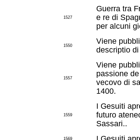
Guerra tra F
e re di Spag
1527
per alcuni g
Viene pubbli
1550
descriptio d
Viene pubbli
passione de
1557
vecovo di sa
1400.
I Gesuiti ap
futuro atene
1559
Sassari..
I Gesuiti ap
1569