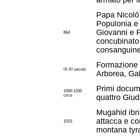
Papa Nicolò 
Populonia e
Giovanni e P
864
concubinato 
consanguine
Formazione de
IX-XI secolo
Arborea, Gal
Primi documen
1000-1100
circa
quattro Giudi
Mugahid ibn 
attacca e co
1015
montana tyra