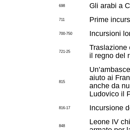
Gli arabi a 
698
Prime incurs
711
Incursioni l
700-750
Traslazione 
721-25
il regno del
Un’ambasceri
aiuto ai Fran
815
anche da num
Ludovico il P
Incursione de
816-17
Leone IV chi
848
armato per l