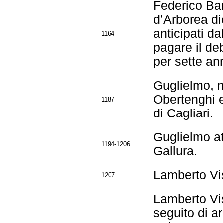
Federico Ba
d’Arborea di
anticipati d
1164
pagare il deb
per sette ann
Guglielmo, m
Obertenghi e
1187
di Cagliari.
Guglielmo at
1194-1206
Gallura.
Lamberto Vis
1207
Lamberto Vis
seguito di a