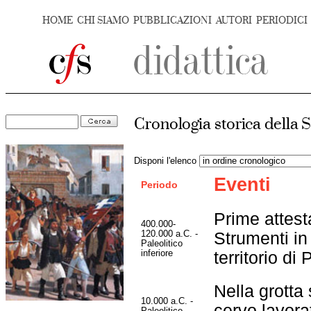
HOME
CHI SIAMO
PUBBLICAZIONI
AUTORI
PERIODICI
Cronologia storica della
Disponi l'elenco
Eventi
Periodo
Prime attes
400.000-
120.000 a.C. -
Strumenti in 
Paleolitico
inferiore
territorio di
Nella grotta 
10.000 a.C. -
cervo lavora