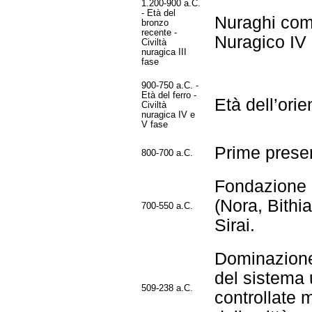
1.200-900 a.C.
- Età del
Nuraghi comp
bronzo
recente -
Nuragico IV 
Civiltà
nuragica III
fase
900-750 a.C. -
Età del ferro -
Età dell’ori
Civiltà
nuragica IV e
V fase
Prime presen
800-700 a.C.
Fondazione di
(Nora, Bithi
700-550 a.C.
Sirai.
Dominazione
del sistema 
509-238 a.C.
controllate m