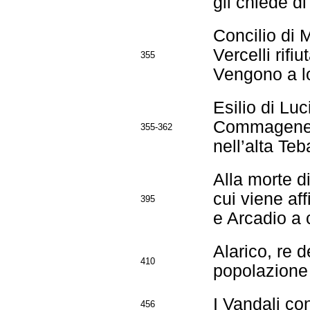
gli chiede di
Concilio di 
Vercelli rifi
355
Vengono a lo
Esilio di Luc
Commagene (S
355-362
nell’alta Te
Alla morte d
cui viene af
395
e Arcadio a c
Alarico, re 
410
popolazione 
I Vandali c
456