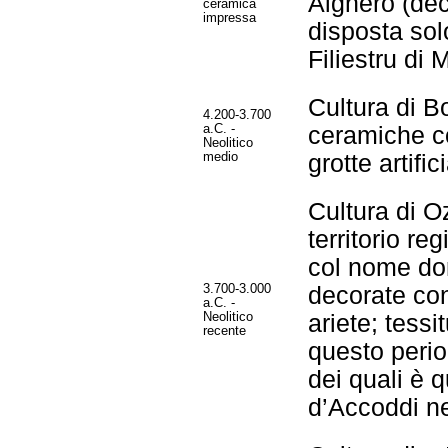
Alghero (dec
ceramica
impressa
disposta sol
Filiestru di
Cultura di B
4.200-3.700
a.C. -
ceramiche co
Neolitico
medio
grotte artifici
Cultura di Oz
territorio reg
col nome do
3.700-3.000
decorate con
a.C. -
Neolitico
ariete; tessi
recente
questo period
dei quali è q
d’Accoddi ne