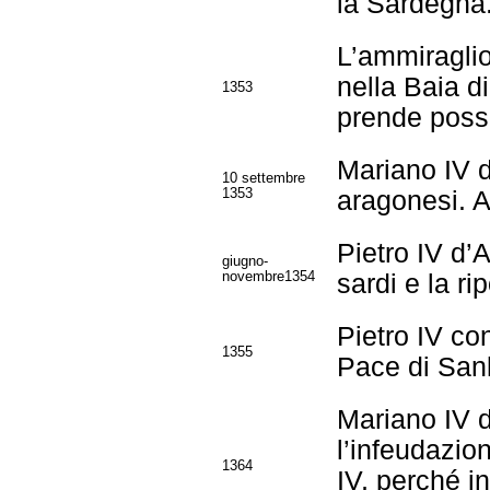
la Sardegna
L’ammiragli
nella Baia di
1353
prende poss
Mariano IV d’
10 settembre
1353
aragonesi. Al
Pietro IV d’
giugno-
novembre1354
sardi e la ri
Pietro IV co
1355
Pace di Sanl
Mariano IV d
l’infeudazio
1364
IV, perché i