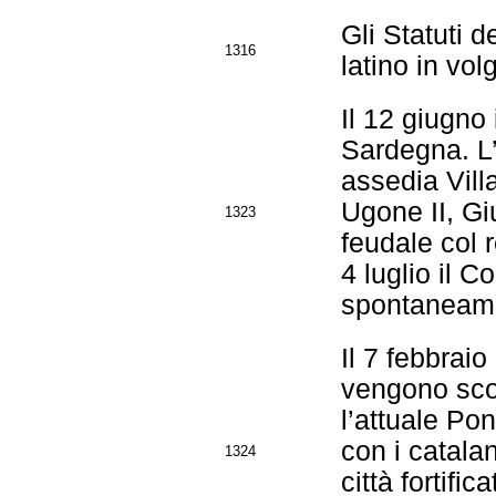
Gli Statuti 
1316
latino in vo
Il 12 giugno
Sardegna. L’
assedia Villa
Ugone II, Gi
1323
feudale col 
4 luglio il 
spontaneame
Il 7 febbraio
vengono sconf
l’attuale Po
con i catala
1324
città fortif