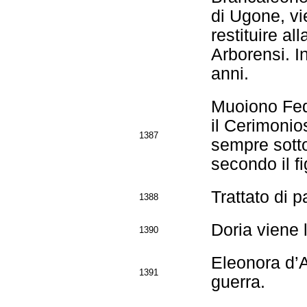
di Ugone, vi
restituire al
Arborensi. In
anni.
Muoiono Fed
il Cerimonio
1387
sempre sotto
secondo il fi
Trattato di 
1388
Doria viene l
1390
Eleonora d’
1391
guerra.