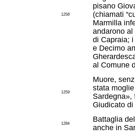
pisano Giovan
(chiamati “c
1258
Marmilla inf
andarono al 
di Capraia; i
e Decimo an
Gherardesca,
al Comune d
Muore, senza
stata moglie
1259
Sardegna», fi
Giudicato di
Battaglia del
1284
anche in Sa