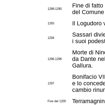
Fine di fatto
1288-1290
del Comune 
Il Logudoro v
1293
Sassari div
1294
i suoi podes
Morte di Nino
da Dante nel
1296-1298
Gallura.
Bonifacio VI
e lo concede
1297
cambio rinunc
Terramagnino
Fine del 1200