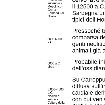
Paleolitico
superiore -
il 12500 a.C.
Mesolitico -
Grotta
Sardegna un 
Corbeddu di
Oliena
tipici dell’
Pressoché to
comparsa del
8000-6000
a.C.
genti neolit
animali già 
Probabile in
6000 a.C.
circa
dell’ossidia
Su Carroppu 
diffusa sull’
6.000-4.000
cardiale der
a.C. -
Neolitico
con cui veni
antico -
Culture della