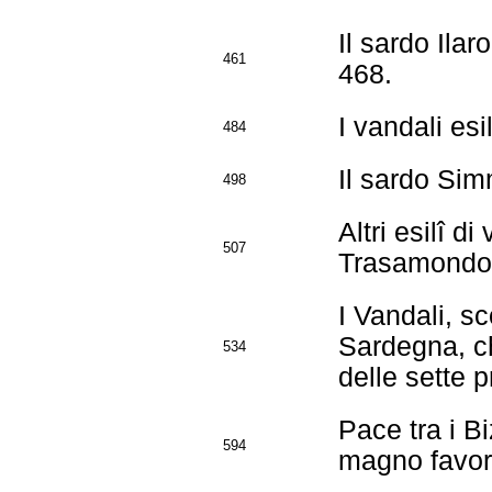
Il sardo Ilar
461
468.
I vandali es
484
Il sardo Sim
498
Altri esilî d
507
Trasamondo.
I Vandali, sc
Sardegna, ch
534
delle sette p
Pace tra i Bi
594
magno favori