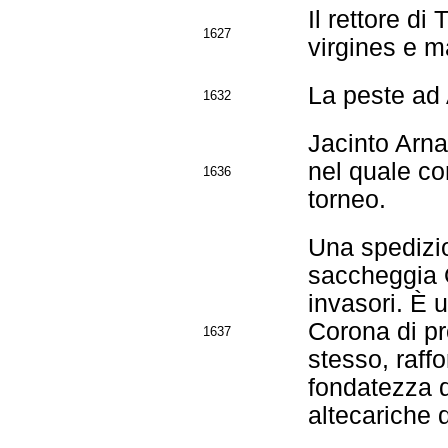
Il rettore di
1627
virgines e m
La peste ad 
1632
Jacinto Arna
nel quale co
1636
torneo.
Una spedizi
saccheggia O
invasori. È 
Corona di pr
1637
stesso, raff
fondatezza d
altecariche 